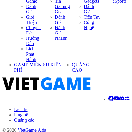
Game
Tin
Gadgets
eSports
Đánh
Gaming
Đánh
Giá
Gear
Giá
Giới
Đánh
Trên Tay
Thiệu
Giá
Công
Chuyên
Đánh
Nghệ
Đề
Giá
Hướng
Nhanh
Dẫn
Lịch
Phát
Hành
GAME MIỄN
SỰ KIỆN
QUẢNG
PHÍ
CÁO
Liên hệ
Ủng hộ
Quảng cáo
© 2026
VietGame.Asia