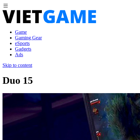
Game
Gaming Gear
eSports
Gadgets
Ads
Skip to content
Duo 15