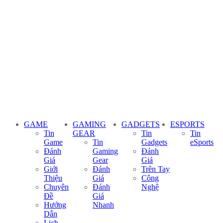
GAME
GAMING
GADGETS
ESPORTS
Tin
GEAR
Tin
Tin
Game
Tin
Gadgets
eSports
Đánh
Gaming
Đánh
Giá
Gear
Giá
Giới
Đánh
Trên Tay
Thiệu
Giá
Công
Chuyên
Đánh
Nghệ
Đề
Giá
Hướng
Nhanh
Dẫn
Lịch