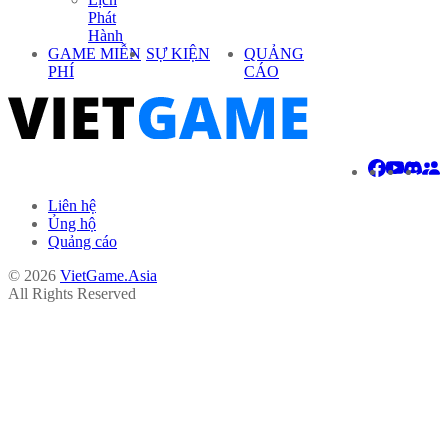
Phát
Hành
GAME MIỄN
SỰ KIỆN
QUẢNG
PHÍ
CÁO
Liên hệ
Ủng hộ
Quảng cáo
© 2026
VietGame.Asia
All Rights Reserved