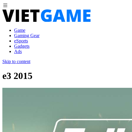
Game
Gaming Gear
eSports
Gadgets
Ads
Skip to content
e3 2015