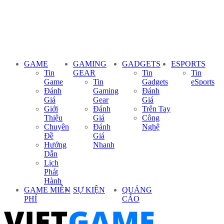
GAME
GAMING
GADGETS
ESPORTS
Tin
GEAR
Tin
Tin
Game
Tin
Gadgets
eSports
Đánh
Gaming
Đánh
Giá
Gear
Giá
Giới
Đánh
Trên Tay
Thiệu
Giá
Công
Chuyên
Đánh
Nghệ
Đề
Giá
Hướng
Nhanh
Dẫn
Lịch
Phát
Hành
GAME MIỄN
SỰ KIỆN
QUẢNG
PHÍ
CÁO