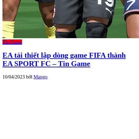
Tin Game
EA tái thiết lập dòng game FIFA thành
EA SPORT FC – Tin Game
10/04/2023
bởi
Mango