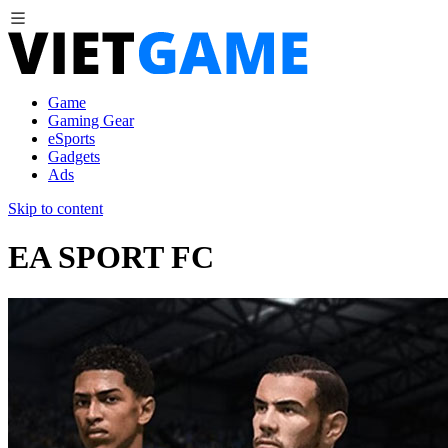
Game
Gaming Gear
eSports
Gadgets
Ads
Skip to content
EA SPORT FC