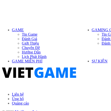
GAME
GAMING 
Tin Game
Tin G
Đánh Giá
Đánh
Giới Thiệu
Đánh
Chuyên Đề
Hướng Dẫn
Lịch Phát Hành
GAME MIỄN PHÍ
SỰ KIỆN
Liên hệ
Ủng hộ
Quảng cáo