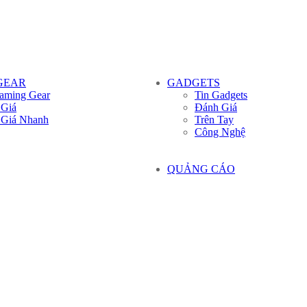
GEAR
GADGETS
aming Gear
Tin Gadgets
 Giá
Đánh Giá
 Giá Nhanh
Trên Tay
Công Nghệ
QUẢNG CÁO