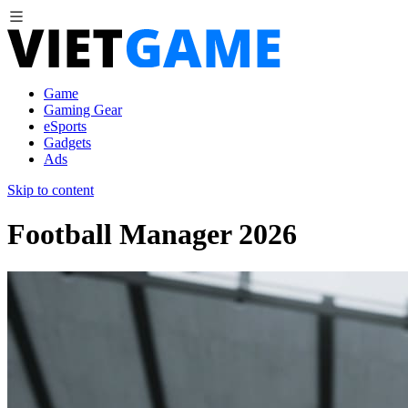
Game
Gaming Gear
eSports
Gadgets
Ads
Skip to content
Football Manager 2026