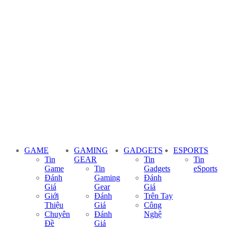
GAME
GAMING
GADGETS
ESPORTS
Tin
GEAR
Tin
Tin
Game
Tin
Gadgets
eSports
Đánh
Gaming
Đánh
Giá
Gear
Giá
Giới
Đánh
Trên Tay
Thiệu
Giá
Công
Chuyên
Đánh
Nghệ
Đề
Giá