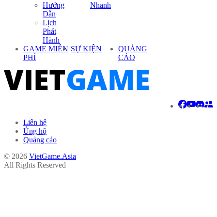
Hướng
Nhanh
Dẫn
Lịch
Phát
Hành
GAME MIỄN
SỰ KIỆN
QUẢNG
PHÍ
CÁO
Liên hệ
Ủng hộ
Quảng cáo
© 2026
VietGame.Asia
All Rights Reserved