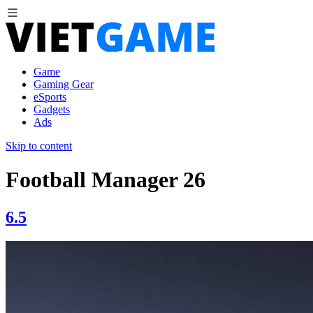
Game
Gaming Gear
eSports
Gadgets
Ads
Skip to content
Football Manager 26
6.5