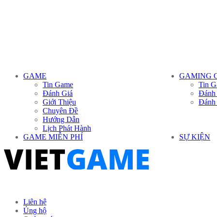
GAME
GAMING 
Tin Game
Tin G
Đánh Giá
Đánh
Giới Thiệu
Đánh
Chuyên Đề
Hướng Dẫn
Lịch Phát Hành
GAME MIỄN PHÍ
SỰ KIỆN
Liên hệ
Ủng hộ