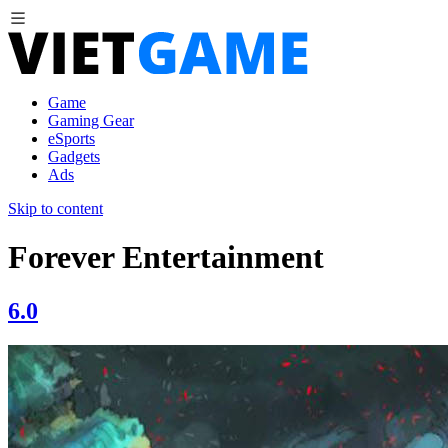
Game
Gaming Gear
eSports
Gadgets
Ads
Skip to content
Forever Entertainment
6.0