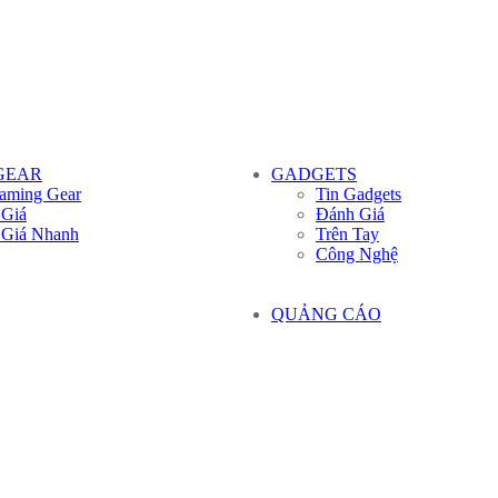
GEAR
GADGETS
aming Gear
Tin Gadgets
 Giá
Đánh Giá
 Giá Nhanh
Trên Tay
Công Nghệ
QUẢNG CÁO