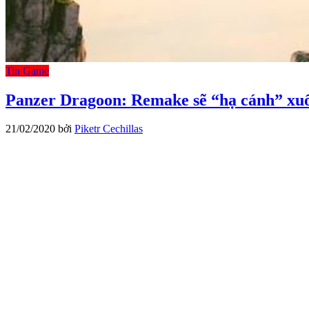
Tin Game
Panzer Dragoon: Remake sẽ “hạ cánh” xuố
21/02/2020
bởi
Piketr Cechillas