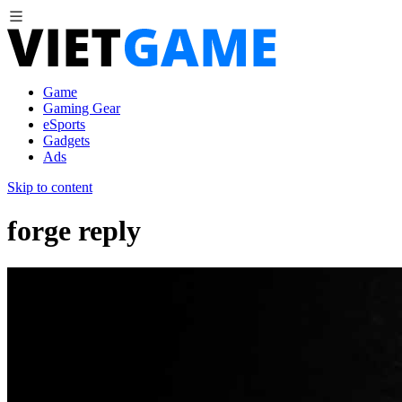
Game
Gaming Gear
eSports
Gadgets
Ads
Skip to content
forge reply