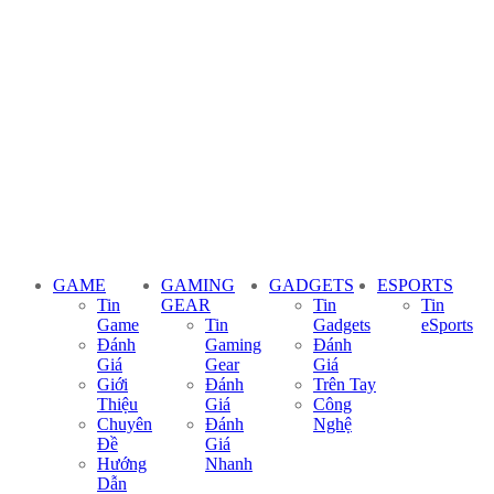
GAME
GAMING
GADGETS
ESPORTS
Tin
GEAR
Tin
Tin
Game
Tin
Gadgets
eSports
Đánh
Gaming
Đánh
Giá
Gear
Giá
Giới
Đánh
Trên Tay
Thiệu
Giá
Công
Chuyên
Đánh
Nghệ
Đề
Giá
Hướng
Nhanh
Dẫn