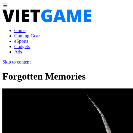
Game
Gaming Gear
eSports
Gadgets
Ads
Skip to content
Forgotten Memories