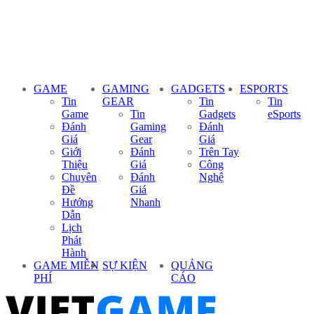
GAME
GAMING
GADGETS
ESPORTS
Tin
GEAR
Tin
Tin
Game
Tin
Gadgets
eSports
Đánh
Gaming
Đánh
Giá
Gear
Giá
Giới
Đánh
Trên Tay
Thiệu
Giá
Công
Chuyên
Đánh
Nghệ
Đề
Giá
Hướng
Nhanh
Dẫn
Lịch
Phát
Hành
GAME MIỄN
SỰ KIỆN
QUẢNG
PHÍ
CÁO