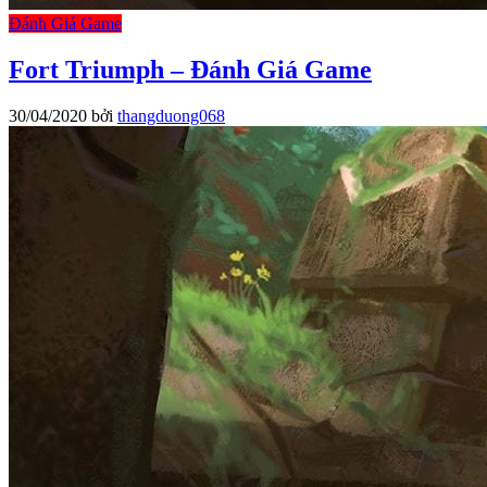
Đánh Giá Game
Fort Triumph – Đánh Giá Game
30/04/2020
bởi
thangduong068