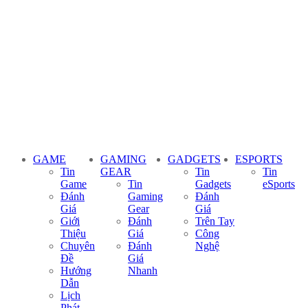
GAME
GAMING
GADGETS
ESPORTS
Tin
GEAR
Tin
Tin
Game
Tin
Gadgets
eSports
Đánh
Gaming
Đánh
Giá
Gear
Giá
Giới
Đánh
Trên Tay
Thiệu
Giá
Công
Chuyên
Đánh
Nghệ
Đề
Giá
Hướng
Nhanh
Dẫn
Lịch
Phát