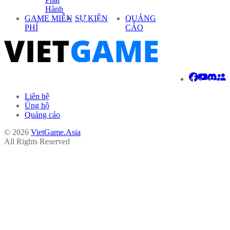
Hành
GAME MIỄN
SỰ KIỆN
QUẢNG
PHÍ
CÁO
Liên hệ
Ủng hộ
Quảng cáo
© 2026
VietGame.Asia
All Rights Reserved