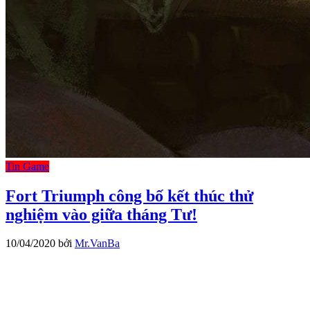
Tin Game
Fort Triumph công bố kết thúc thử
nghiệm vào giữa tháng Tư!
10/04/2020
bởi
Mr.VanBa