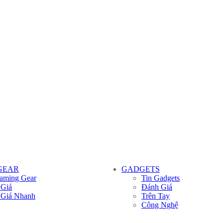
GEAR
GADGETS
aming Gear
Tin Gadgets
 Giá
Đánh Giá
 Giá Nhanh
Trên Tay
Công Nghệ