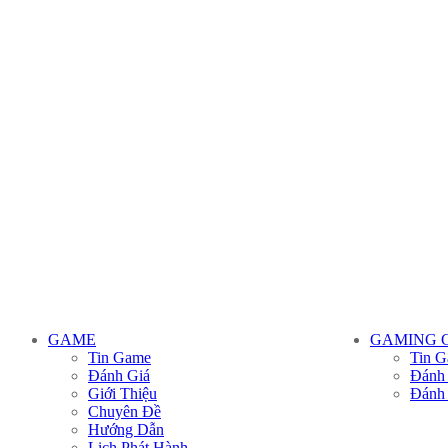
GAME
GAMING 
Tin Game
Tin G
Đánh Giá
Đánh
Giới Thiệu
Đánh
Chuyên Đề
Hướng Dẫn
Lịch Phát Hành