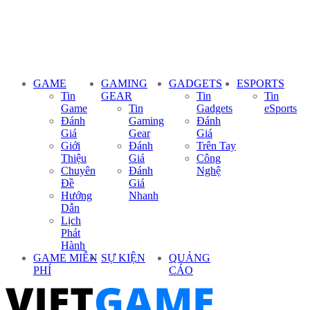
GAME
GAMING
GADGETS
ESPORTS
Tin
GEAR
Tin
Tin
Game
Tin
Gadgets
eSports
Đánh
Gaming
Đánh
Giá
Gear
Giá
Giới
Đánh
Trên Tay
Thiệu
Giá
Công
Chuyên
Đánh
Nghệ
Đề
Giá
Hướng
Nhanh
Dẫn
Lịch
Phát
Hành
GAME MIỄN
SỰ KIỆN
QUẢNG
PHÍ
CÁO