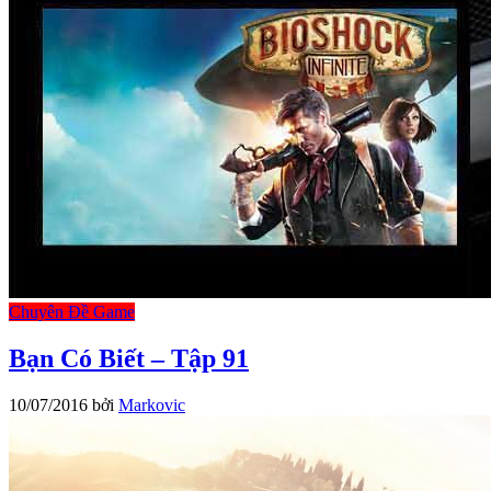
Chuyên Đề Game
Bạn Có Biết – Tập 91
10/07/2016
bởi
Markovic