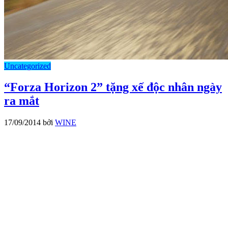
Uncategorized
“Forza Horizon 2” tặng xế độc nhân ngày
ra mắt
17/09/2014
bởi
WINE