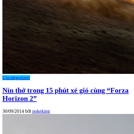
Uncategorized
Nín thở trong 15 phút xé gió cùng “Forza
Horizon 2”
30/09/2014
bởi
pokeking