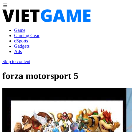
Game
Gaming Gear
eSports
Gadgets
Ads
Skip to content
forza motorsport 5