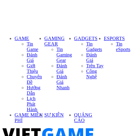
GAME
GAMING
GADGETS
ESPORTS
Tin
GEAR
Tin
Tin
Game
Tin
Gadgets
eSports
Đánh
Gaming
Đánh
Giá
Gear
Giá
Giới
Đánh
Trên Tay
Thiệu
Giá
Công
Chuyên
Đánh
Nghệ
Đề
Giá
Hướng
Nhanh
Dẫn
Lịch
Phát
Hành
GAME MIỄN
SỰ KIỆN
QUẢNG
PHÍ
CÁO