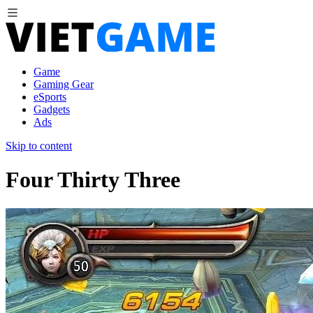
Game
Gaming Gear
eSports
Gadgets
Ads
Skip to content
Four Thirty Three