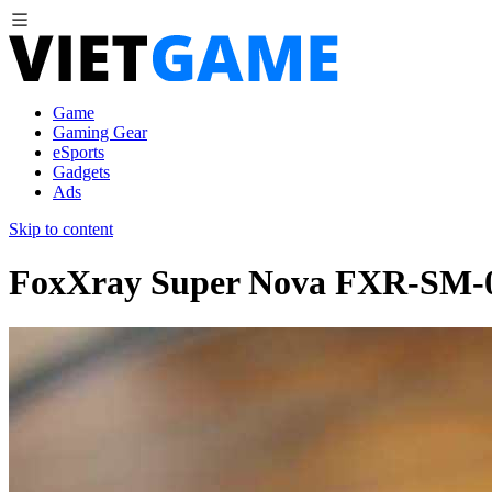
Game
Gaming Gear
eSports
Gadgets
Ads
Skip to content
FoxXray Super Nova FXR-SM-