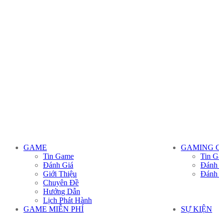
GAME
GAMING 
Tin Game
Tin G
Đánh Giá
Đánh
Giới Thiệu
Đánh
Chuyên Đề
Hướng Dẫn
Lịch Phát Hành
GAME MIỄN PHÍ
SỰ KIỆN