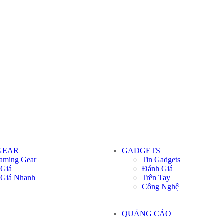
GEAR
GADGETS
aming Gear
Tin Gadgets
 Giá
Đánh Giá
 Giá Nhanh
Trên Tay
Công Nghệ
QUẢNG CÁO