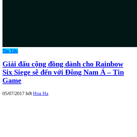
Tin Tức
Giải đấu cộng đồng dành cho Rainbow
Six Siege sẽ đến với Đông Nam Á – Tin
Game
05/07/2017
bởi
Hoa Ha