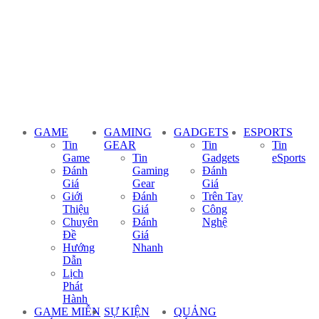
GAME
GAMING
GADGETS
ESPORTS
Tin
GEAR
Tin
Tin
Game
Tin
Gadgets
eSports
Đánh
Gaming
Đánh
Giá
Gear
Giá
Giới
Đánh
Trên Tay
Thiệu
Giá
Công
Chuyên
Đánh
Nghệ
Đề
Giá
Hướng
Nhanh
Dẫn
Lịch
Phát
Hành
GAME MIỄN
SỰ KIỆN
QUẢNG