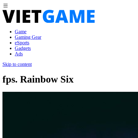
Game
Gaming Gear
eSports
Gadgets
Ads
Skip to content
fps. Rainbow Six