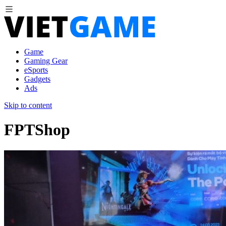
Game
Gaming Gear
eSports
Gadgets
Ads
Skip to content
FPTShop