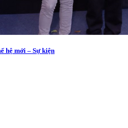
ế hệ mới – Sự kiện