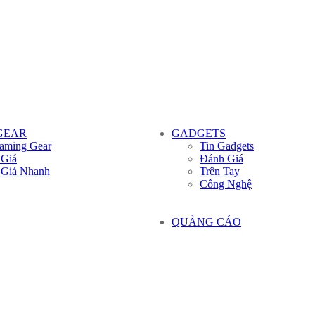
GEAR
GADGETS
aming Gear
Tin Gadgets
 Giá
Đánh Giá
 Giá Nhanh
Trên Tay
Công Nghệ
QUẢNG CÁO