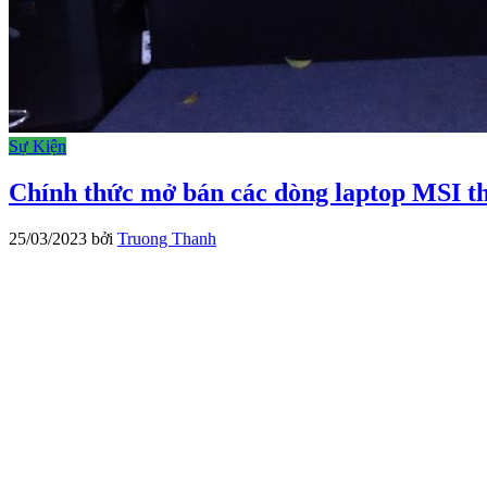
Sự Kiện
Chính thức mở bán các dòng laptop MSI th
25/03/2023
bởi
Truong Thanh