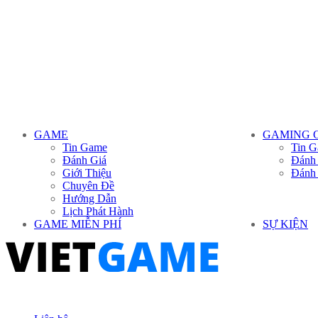
GAME
GAMING 
Tin Game
Tin G
Đánh Giá
Đánh
Giới Thiệu
Đánh
Chuyên Đề
Hướng Dẫn
Lịch Phát Hành
GAME MIỄN PHÍ
SỰ KIỆN