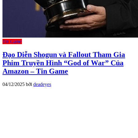
Tin Game
Đạo Diễn Shogun và Fallout Tham Gia
Phim Truyền Hình “God of War” Của
Amazon – Tin Game
04/12/2025
bởi
deadeyes