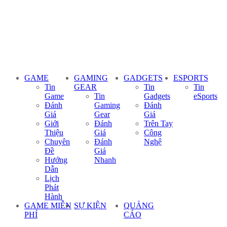
GAME
GAMING
GADGETS
ESPORTS
Tin
GEAR
Tin
Tin
Game
Tin
Gadgets
eSports
Đánh
Gaming
Đánh
Giá
Gear
Giá
Giới
Đánh
Trên Tay
Thiệu
Giá
Công
Chuyên
Đánh
Nghệ
Đề
Giá
Hướng
Nhanh
Dẫn
Lịch
Phát
Hành
GAME MIỄN
SỰ KIỆN
QUẢNG
PHÍ
CÁO