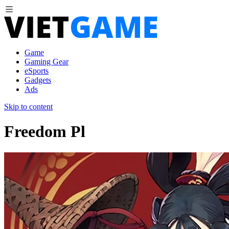
Game
Gaming Gear
eSports
Gadgets
Ads
Skip to content
Freedom Pl