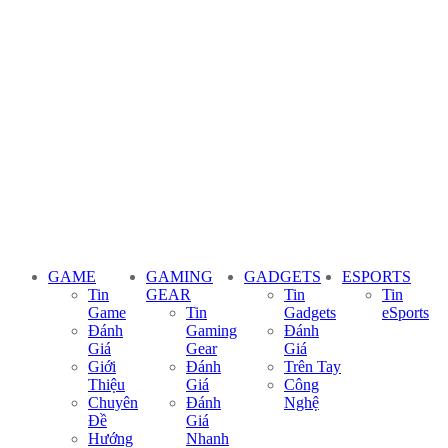
GAME
GAMING
GADGETS
ESPORTS
Tin
GEAR
Tin
Tin
Game
Tin
Gadgets
eSports
Đánh
Gaming
Đánh
Giá
Gear
Giá
Giới
Đánh
Trên Tay
Thiệu
Giá
Công
Chuyên
Đánh
Nghệ
Đề
Giá
Hướng
Nhanh