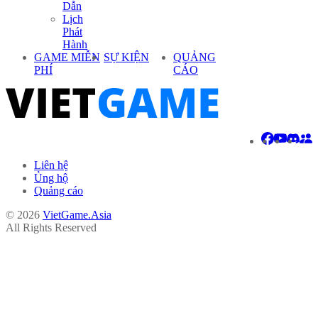
Dẫn
Lịch
Phát
Hành
GAME MIỄN
SỰ KIỆN
QUẢNG
PHÍ
CÁO
Liên hệ
Ủng hộ
Quảng cáo
© 2026
VietGame.Asia
All Rights Reserved