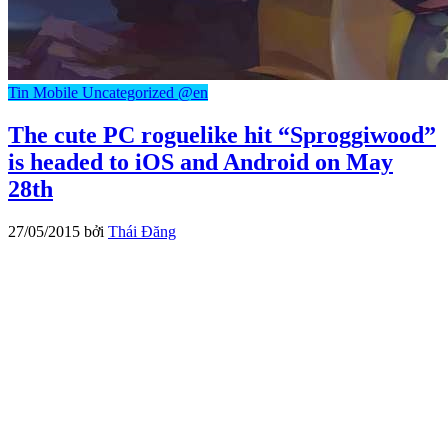
Tin Mobile
Uncategorized @en
The cute PC roguelike hit “Sproggiwood”
is headed to iOS and Android on May
28th
27/05/2015
bởi
Thái Đăng