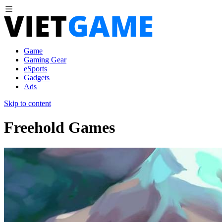
Game
Gaming Gear
eSports
Gadgets
Ads
Skip to content
Freehold Games