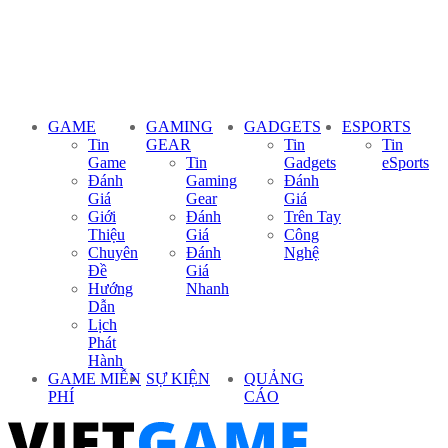
GAME
GAMING
GADGETS
ESPORTS
Tin
GEAR
Tin
Tin
Game
Tin
Gadgets
eSports
Đánh
Gaming
Đánh
Giá
Gear
Giá
Giới
Đánh
Trên Tay
Thiệu
Giá
Công
Chuyên
Đánh
Nghệ
Đề
Giá
Hướng
Nhanh
Dẫn
Lịch
Phát
Hành
GAME MIỄN
SỰ KIỆN
QUẢNG
PHÍ
CÁO