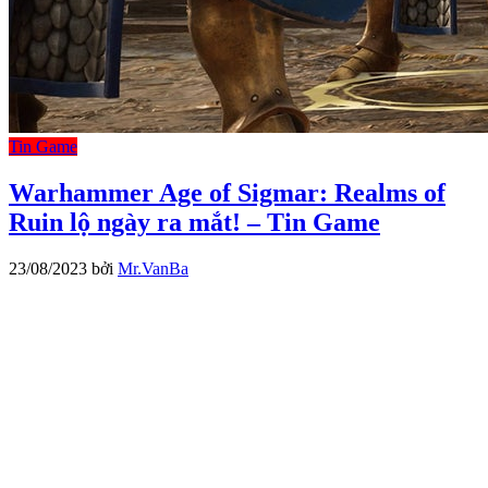
Tin Game
Warhammer Age of Sigmar: Realms of
Ruin lộ ngày ra mắt! – Tin Game
23/08/2023
bởi
Mr.VanBa