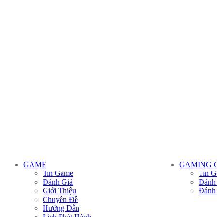
GAME
GAMING 
Tin Game
Tin G
Đánh Giá
Đánh
Giới Thiệu
Đánh
Chuyên Đề
Hướng Dẫn
Lịch Phát Hành