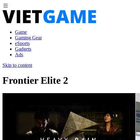
Game
Gaming Gear
eSports
Gadgets
Ads
Skip to content
Frontier Elite 2