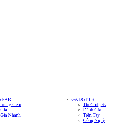
GEAR
GADGETS
aming Gear
Tin Gadgets
 Giá
Đánh Giá
 Giá Nhanh
Trên Tay
Công Nghệ