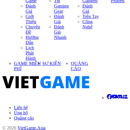
Game
Tin
Gadgets
eSports
Đánh
Gaming
Đánh
Giá
Gear
Giá
Giới
Đánh
Trên Tay
Thiệu
Giá
Công
Chuyên
Đánh
Nghệ
Đề
Giá
Hướng
Nhanh
Dẫn
Lịch
Phát
Hành
GAME MIỄN
SỰ KIỆN
QUẢNG
PHÍ
CÁO
Liên hệ
Ủng hộ
Quảng cáo
© 2026
VietGame.Asia