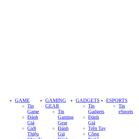
GAME
GAMING
GADGETS
ESPORTS
Tin
GEAR
Tin
Tin
Game
Tin
Gadgets
eSports
Đánh
Gaming
Đánh
Giá
Gear
Giá
Giới
Đánh
Trên Tay
Thiệu
Giá
Công