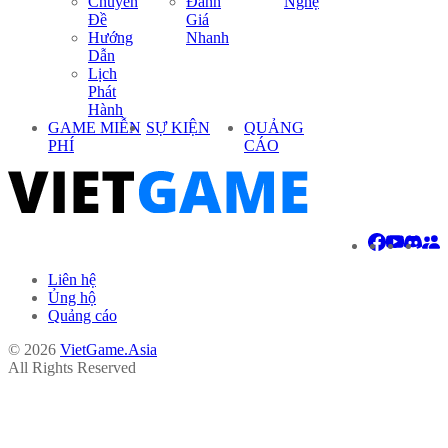
Chuyên
Đánh
Nghệ
Đề
Giá
Hướng
Nhanh
Dẫn
Lịch
Phát
Hành
GAME MIỄN
SỰ KIỆN
QUẢNG
PHÍ
CÁO
Liên hệ
Ủng hộ
Quảng cáo
© 2026
VietGame.Asia
All Rights Reserved