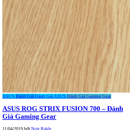
ASUS
Đánh Giá
Đánh Giá ASUS
Đánh Giá Gaming Gear
ASUS ROG STRIX FUSION 700 – Đánh
Giá Gaming Gear
11/04/2019
bởi
Noir Rakle