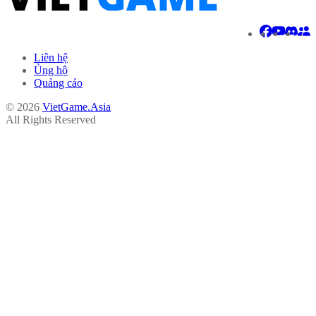
Liên hệ
Ủng hộ
Quảng cáo
© 2026
VietGame.Asia
All Rights Reserved