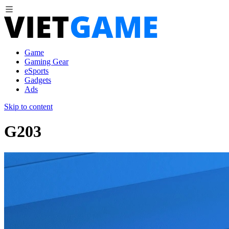
Game
Gaming Gear
eSports
Gadgets
Ads
Skip to content
G203