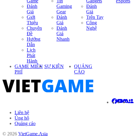
Game
Tin
Gadgets
eSports
Đánh
Gaming
Đánh
Giá
Gear
Giá
Giới
Đánh
Trên Tay
Thiệu
Giá
Công
Chuyên
Đánh
Nghệ
Đề
Giá
Hướng
Nhanh
Dẫn
Lịch
Phát
Hành
GAME MIỄN
SỰ KIỆN
QUẢNG
PHÍ
CÁO
Liên hệ
Ủng hộ
Quảng cáo
© 2026
VietGame.Asia