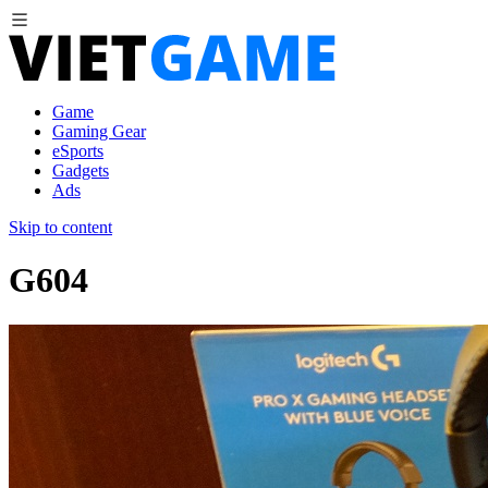
Game
Gaming Gear
eSports
Gadgets
Ads
Skip to content
G604