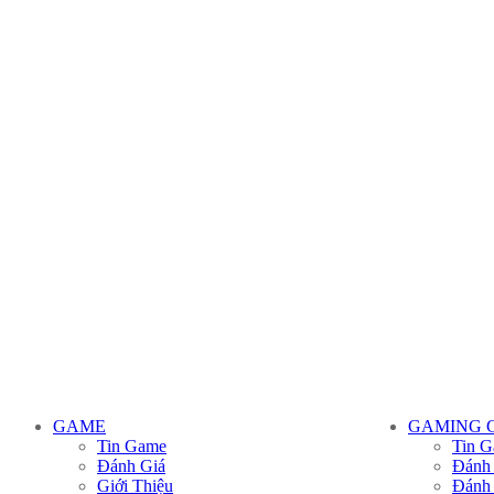
GAME
GAMING 
Tin Game
Tin G
Đánh Giá
Đánh
Giới Thiệu
Đánh