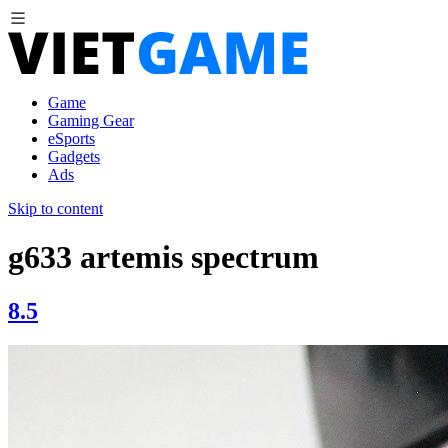
Game
Gaming Gear
eSports
Gadgets
Ads
Skip to content
g633 artemis spectrum
8.5