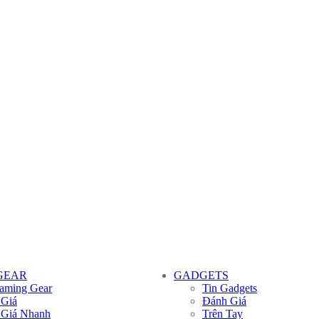
GEAR
GADGETS
aming Gear
Tin Gadgets
 Giá
Đánh Giá
 Giá Nhanh
Trên Tay