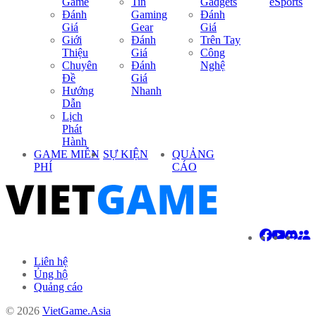
Game
Tin
Gadgets
eSports
Đánh
Gaming
Đánh
Giá
Gear
Giá
Giới
Đánh
Trên Tay
Thiệu
Giá
Công
Chuyên
Đánh
Nghệ
Đề
Giá
Hướng
Nhanh
Dẫn
Lịch
Phát
Hành
GAME MIỄN
SỰ KIỆN
QUẢNG
PHÍ
CÁO
Liên hệ
Ủng hộ
Quảng cáo
© 2026
VietGame.Asia