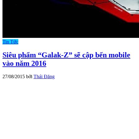
Tin Tức
Siêu phẩm “Galak-Z” sẽ cập bến mobile
vào năm 2016
27/08/2015
bởi
Thái Đăng