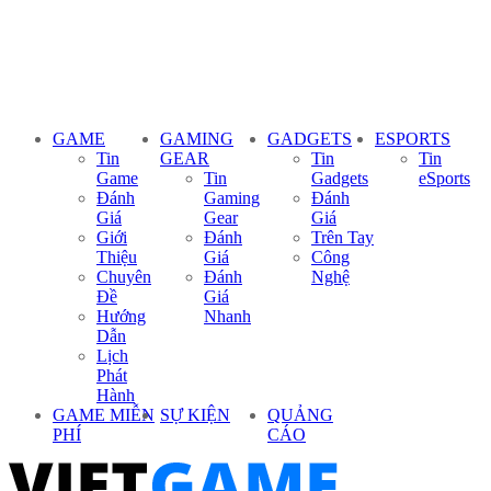
GAME
GAMING
GADGETS
ESPORTS
Tin
GEAR
Tin
Tin
Game
Tin
Gadgets
eSports
Đánh
Gaming
Đánh
Giá
Gear
Giá
Giới
Đánh
Trên Tay
Thiệu
Giá
Công
Chuyên
Đánh
Nghệ
Đề
Giá
Hướng
Nhanh
Dẫn
Lịch
Phát
Hành
GAME MIỄN
SỰ KIỆN
QUẢNG
PHÍ
CÁO