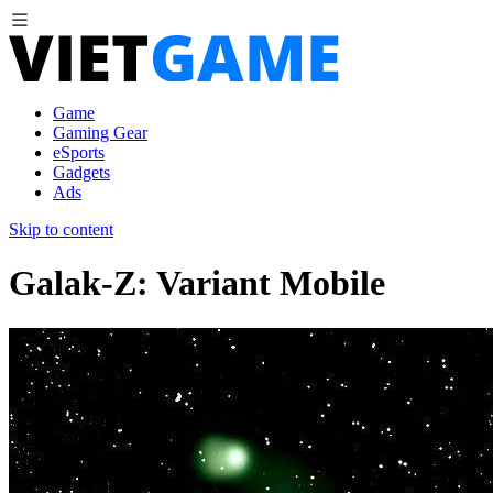
Game
Gaming Gear
eSports
Gadgets
Ads
Skip to content
Galak-Z: Variant Mobile