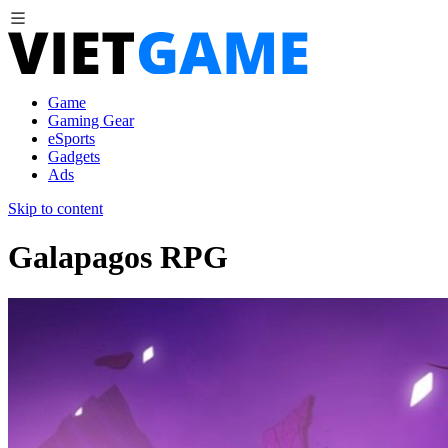
Game
Gaming Gear
eSports
Gadgets
Ads
Skip to content
Galapagos RPG