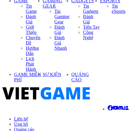
GAME
GAMING
GADGETS
ESPORTS
Tin
GEAR
Tin
Tin
Game
Tin
Gadgets
eSports
Đánh
Gaming
Đánh
Giá
Gear
Giá
Giới
Đánh
Trên Tay
Thiệu
Giá
Công
Chuyên
Đánh
Nghệ
Đề
Giá
Hướng
Nhanh
Dẫn
Lịch
Phát
Hành
GAME MIỄN
SỰ KIỆN
QUẢNG
PHÍ
CÁO
Liên hệ
Ủng hộ
Quảng cáo