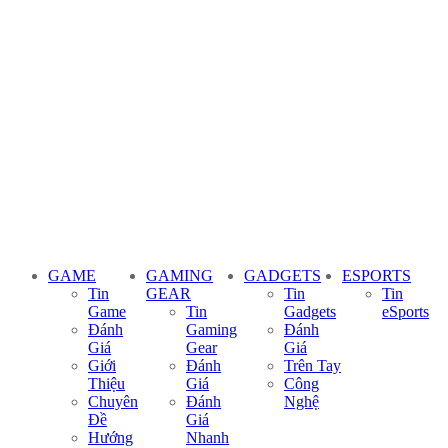
GAME
GAMING
GADGETS
ESPORTS
Tin
GEAR
Tin
Tin
Game
Tin
Gadgets
eSports
Đánh
Gaming
Đánh
Giá
Gear
Giá
Giới
Đánh
Trên Tay
Thiệu
Giá
Công
Chuyên
Đánh
Nghệ
Đề
Giá
Hướng
Nhanh