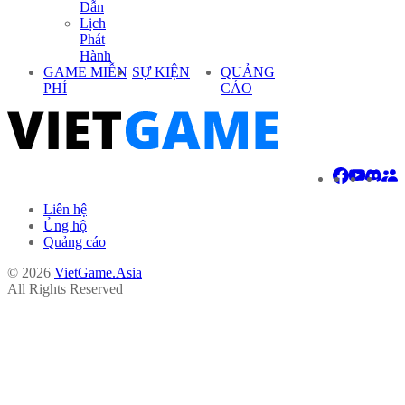
Dẫn
Lịch
Phát
Hành
GAME MIỄN
SỰ KIỆN
QUẢNG
PHÍ
CÁO
Liên hệ
Ủng hộ
Quảng cáo
© 2026
VietGame.Asia
All Rights Reserved