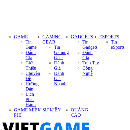
GAME
GAMING
GADGETS
ESPORTS
Tin
GEAR
Tin
Tin
Game
Tin
Gadgets
eSports
Đánh
Gaming
Đánh
Giá
Gear
Giá
Giới
Đánh
Trên Tay
Thiệu
Giá
Công
Chuyên
Đánh
Nghệ
Đề
Giá
Hướng
Nhanh
Dẫn
Lịch
Phát
Hành
GAME MIỄN
SỰ KIỆN
QUẢNG
PHÍ
CÁO