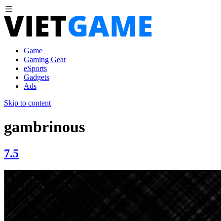
Game
Gaming Gear
eSports
Gadgets
Ads
Skip to content
gambrinous
7.5