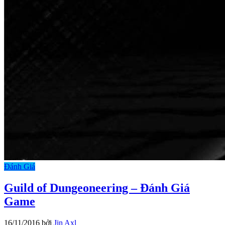
Đánh Giá
Guild of Dungeoneering – Đánh Giá
Game
16/11/2016
bởi
Jin Axl