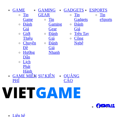
GAME
GAMING
GADGETS
ESPORTS
Tin
GEAR
Tin
Tin
Game
Tin
Gadgets
eSports
Đánh
Gaming
Đánh
Giá
Gear
Giá
Giới
Đánh
Trên Tay
Thiệu
Giá
Công
Chuyên
Đánh
Nghệ
Đề
Giá
Hướng
Nhanh
Dẫn
Lịch
Phát
Hành
GAME MIỄN
SỰ KIỆN
QUẢNG
PHÍ
CÁO
Liên hệ