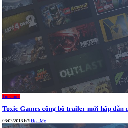
Tin Game
Toxic Games công bố trailer mới hấp dẫn 
08/03/2018
bởi
Họa My