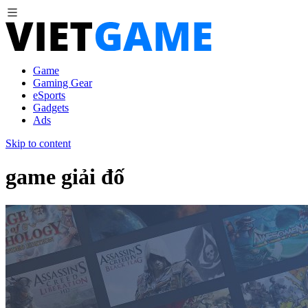
Game
Gaming Gear
eSports
Gadgets
Ads
Skip to content
game giải đố