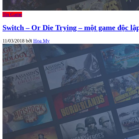
Tin Game
Switch – Or Die Trying – một game độc lậ
11/03/2018
bởi
Họa My