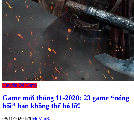
Chuyên Đề Game
Game mới tháng 11-2020: 23 game “nóng
hổi” bạn không thể bỏ lỡ!
08/11/2020
bởi
Mr.VanBa