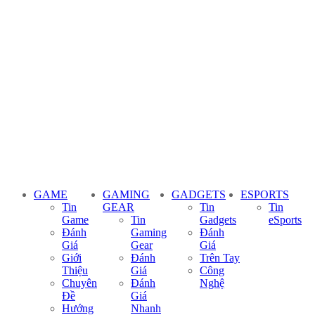
GAME
GAMING
GADGETS
ESPORTS
Tin
GEAR
Tin
Tin
Game
Tin
Gadgets
eSports
Đánh
Gaming
Đánh
Giá
Gear
Giá
Giới
Đánh
Trên Tay
Thiệu
Giá
Công
Chuyên
Đánh
Nghệ
Đề
Giá
Hướng
Nhanh