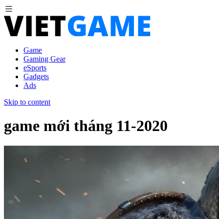
Game
Gaming Gear
eSports
Gadgets
Ads
Skip to content
game mới tháng 11-2020