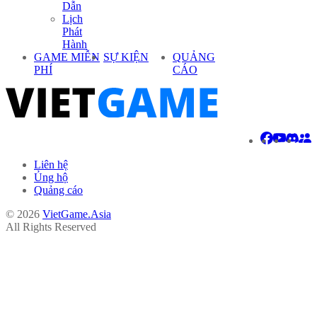
Dẫn
Lịch
Phát
Hành
GAME MIỄN
SỰ KIỆN
QUẢNG
PHÍ
CÁO
Liên hệ
Ủng hộ
Quảng cáo
© 2026
VietGame.Asia
All Rights Reserved