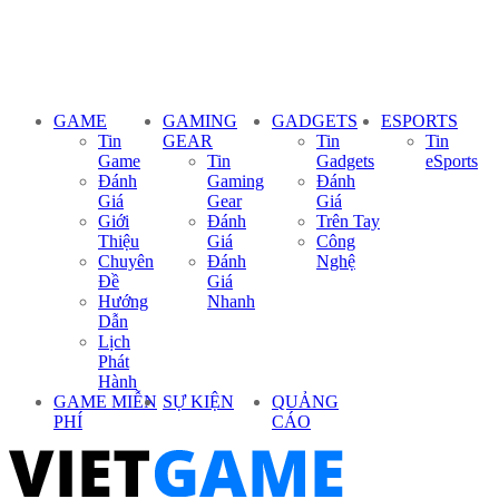
GAME
GAMING
GADGETS
ESPORTS
Tin
GEAR
Tin
Tin
Game
Tin
Gadgets
eSports
Đánh
Gaming
Đánh
Giá
Gear
Giá
Giới
Đánh
Trên Tay
Thiệu
Giá
Công
Chuyên
Đánh
Nghệ
Đề
Giá
Hướng
Nhanh
Dẫn
Lịch
Phát
Hành
GAME MIỄN
SỰ KIỆN
QUẢNG
PHÍ
CÁO