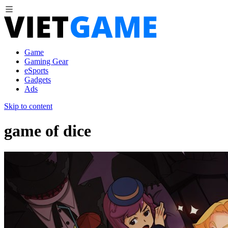
Game
Gaming Gear
eSports
Gadgets
Ads
Skip to content
game of dice