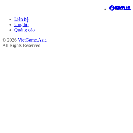
Liên hệ
Ủng hộ
Quảng cáo
© 2026
VietGame.Asia
All Rights Reserved