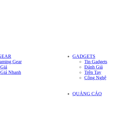
GEAR
GADGETS
aming Gear
Tin Gadgets
 Giá
Đánh Giá
 Giá Nhanh
Trên Tay
Công Nghệ
QUẢNG CÁO