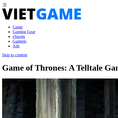
Game
Gaming Gear
eSports
Gadgets
Ads
Skip to content
Game of Thrones: A Telltale Gam