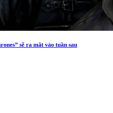
rones” sẽ ra mắt vào tuần sau