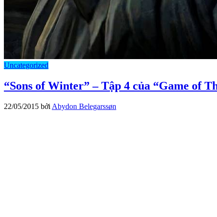
Uncategorized
“Sons of Winter” – Tập 4 của “Game of Th
22/05/2015
bởi
Abydon Belegarssøn