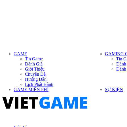
GAME
GAMING 
Tin Game
Tin G
Đánh Giá
Đánh
Giới Thiệu
Đánh
Chuyên Đề
Hướng Dẫn
Lịch Phát Hành
GAME MIỄN PHÍ
SỰ KIỆN