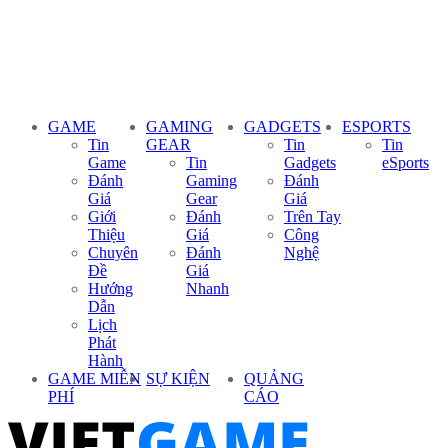
GAME
GAMING
GADGETS
ESPORTS
Tin
GEAR
Tin
Tin
Game
Tin
Gadgets
eSports
Đánh
Gaming
Đánh
Giá
Gear
Giá
Giới
Đánh
Trên Tay
Thiệu
Giá
Công
Chuyên
Đánh
Nghệ
Đề
Giá
Hướng
Nhanh
Dẫn
Lịch
Phát
Hành
GAME MIỄN
SỰ KIỆN
QUẢNG
PHÍ
CÁO