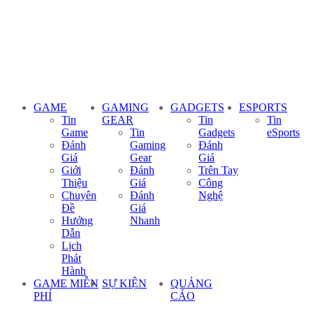
GAME
GAMING
GADGETS
ESPORTS
Tin
GEAR
Tin
Tin
Game
Tin
Gadgets
eSports
Đánh
Gaming
Đánh
Giá
Gear
Giá
Giới
Đánh
Trên Tay
Thiệu
Giá
Công
Chuyên
Đánh
Nghệ
Đề
Giá
Hướng
Nhanh
Dẫn
Lịch
Phát
Hành
GAME MIỄN
SỰ KIỆN
QUẢNG
PHÍ
CÁO