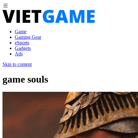
Game
Gaming Gear
eSports
Gadgets
Ads
Skip to content
game souls