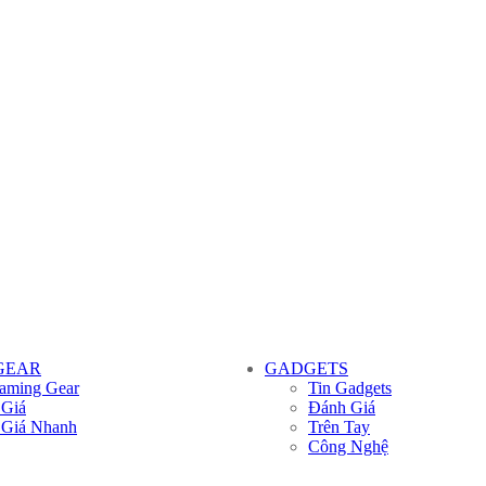
GEAR
GADGETS
aming Gear
Tin Gadgets
 Giá
Đánh Giá
 Giá Nhanh
Trên Tay
Công Nghệ