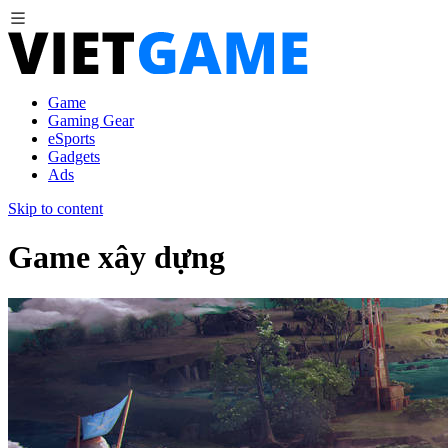
Game
Gaming Gear
eSports
Gadgets
Ads
Skip to content
Game xây dựng