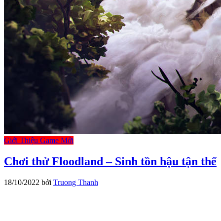
Giới Thiệu Game Mới
Chơi thử Floodland – Sinh tồn hậu tận thế
18/10/2022
bởi
Truong Thanh