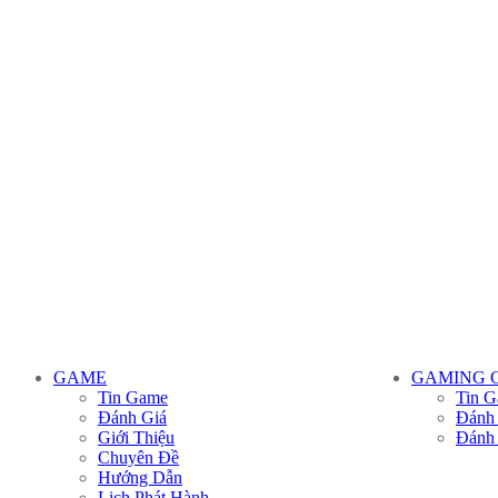
GAME
GAMING 
Tin Game
Tin G
Đánh Giá
Đánh
Giới Thiệu
Đánh
Chuyên Đề
Hướng Dẫn
Lịch Phát Hành