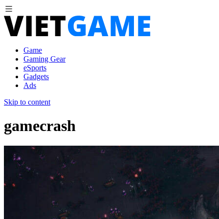
Game
Gaming Gear
eSports
Gadgets
Ads
Skip to content
gamecrash