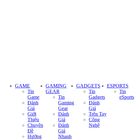
GAME
GAMING
GADGETS
ESPORTS
Tin
GEAR
Tin
Tin
Game
Tin
Gadgets
eSports
Đánh
Gaming
Đánh
Giá
Gear
Giá
Giới
Đánh
Trên Tay
Thiệu
Giá
Công
Chuyên
Đánh
Nghệ
Đề
Giá
Hướng
Nhanh