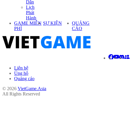
Dẫn
Lịch
Phát
Hành
GAME MIỄN
SỰ KIỆN
QUẢNG
PHÍ
CÁO
Liên hệ
Ủng hộ
Quảng cáo
© 2026
VietGame.Asia
All Rights Reserved