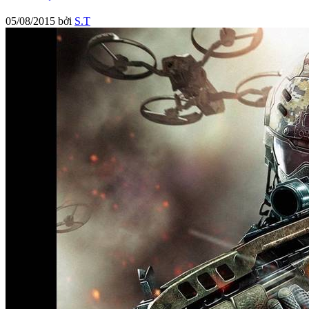
05/08/2015
bởi
S.T