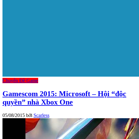
Chuyên Đề Game
Gamescom 2015: Microsoft – Hội “độc
quyền” nhà Xbox One
05/08/2015
bởi
Scarless