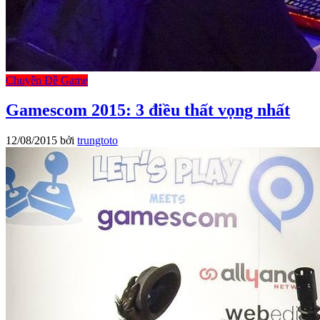
Chuyên Đề Game
Gamescom 2015: 3 điều thất vọng nhất
12/08/2015
bởi
trungtoto