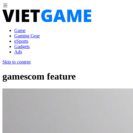
Game
Gaming Gear
eSports
Gadgets
Ads
Skip to content
gamescom feature