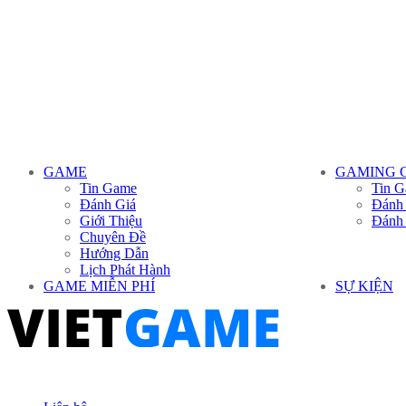
GAME
GAMING 
Tin Game
Tin G
Đánh Giá
Đánh
Giới Thiệu
Đánh
Chuyên Đề
Hướng Dẫn
Lịch Phát Hành
GAME MIỄN PHÍ
SỰ KIỆN