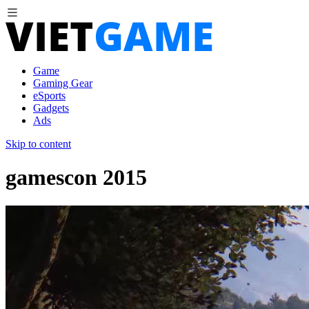
Game
Gaming Gear
eSports
Gadgets
Ads
Skip to content
gamescon 2015