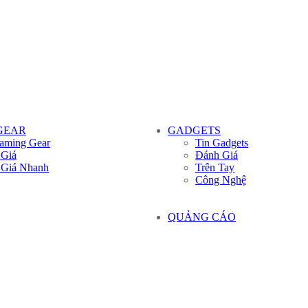
GEAR
GADGETS
aming Gear
Tin Gadgets
 Giá
Đánh Giá
 Giá Nhanh
Trên Tay
Công Nghệ
QUẢNG CÁO