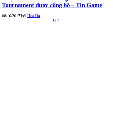
Tournament được công bố – Tin Game
08/10/2017
bởi
Hoa Ha
1
2