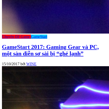
Chuyên Đề Game
GameStart
GameStart 2017: Gaming Gear và PC,
một sàn diễn sơ sài bị “ghẻ lạnh”
15/10/2017
bởi
WINE