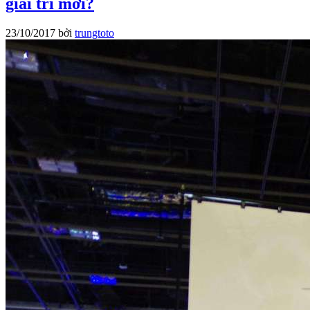
giải trí mới?
23/10/2017
bởi
trungtoto