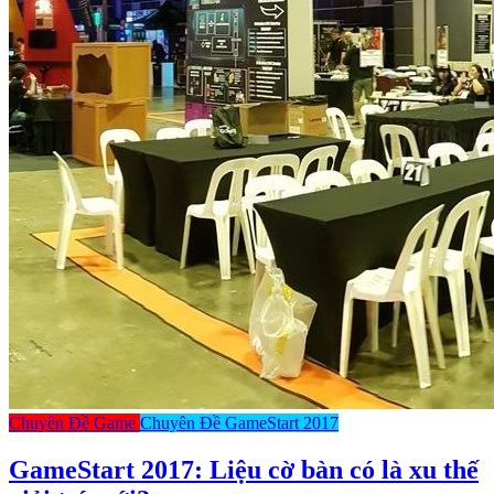
Chuyên Đề Game
Chuyên Đề GameStart 2017
GameStart 2017: Liệu cờ bàn có là xu thế