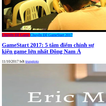
Chuyên Đề Game
Chuyên Đề GameStart 2017
GameStart 2017: 5 tâm điểm chính sự
kiện game lớn nhất Đông Nam Á
11/10/2017
bởi
trungtoto