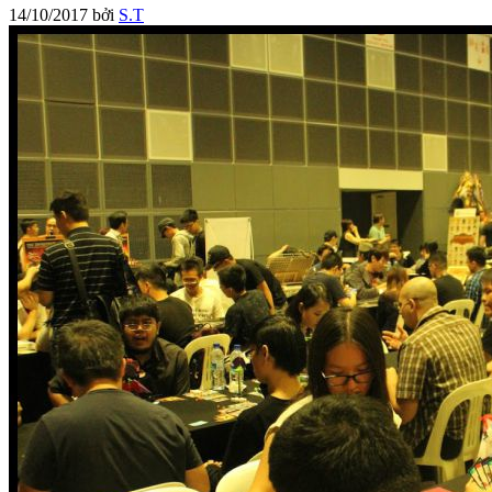
14/10/2017
bởi
S.T