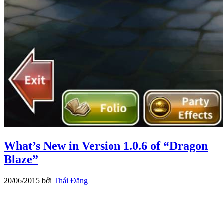
What’s New in Version 1.0.6 of “Dragon
Blaze”
20/06/2015
bởi
Thái Đăng