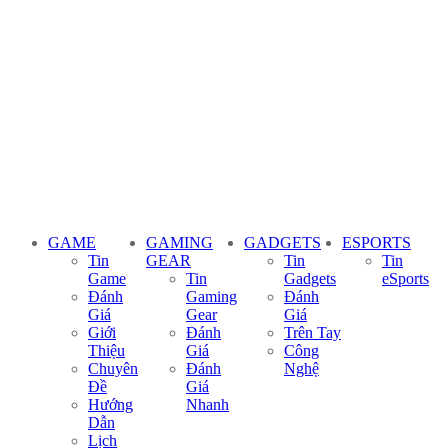
GAME
GAMING
GADGETS
ESPORTS
Tin
GEAR
Tin
Tin
Game
Tin
Gadgets
eSports
Đánh
Gaming
Đánh
Giá
Gear
Giá
Giới
Đánh
Trên Tay
Thiệu
Giá
Công
Chuyên
Đánh
Nghệ
Đề
Giá
Hướng
Nhanh
Dẫn
Lịch