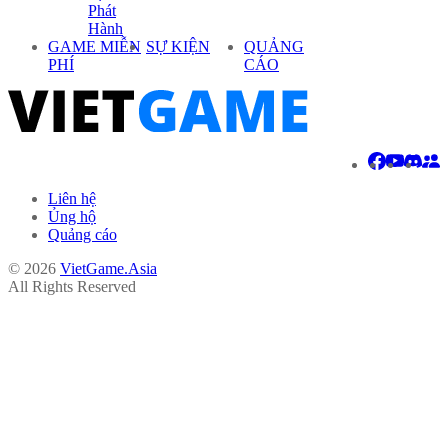
Phát
Hành
GAME MIỄN
SỰ KIỆN
QUẢNG
PHÍ
CÁO
Liên hệ
Ủng hộ
Quảng cáo
© 2026
VietGame.Asia
All Rights Reserved