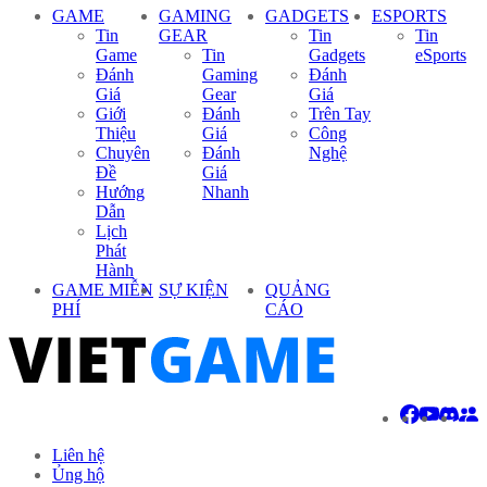
GAME
GAMING
GADGETS
ESPORTS
Tin
GEAR
Tin
Tin
Game
Tin
Gadgets
eSports
Đánh
Gaming
Đánh
Giá
Gear
Giá
Giới
Đánh
Trên Tay
Thiệu
Giá
Công
Chuyên
Đánh
Nghệ
Đề
Giá
Hướng
Nhanh
Dẫn
Lịch
Phát
Hành
GAME MIỄN
SỰ KIỆN
QUẢNG
PHÍ
CÁO
Liên hệ
Ủng hộ