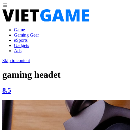
Game
Gaming Gear
eSports
Gadgets
Ads
Skip to content
gaming headet
8.5