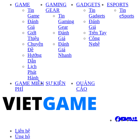
GAME
GAMING
GADGETS
ESPORTS
Tin
GEAR
Tin
Tin
Game
Tin
Gadgets
eSports
Đánh
Gaming
Đánh
Giá
Gear
Giá
Giới
Đánh
Trên Tay
Thiệu
Giá
Công
Chuyên
Đánh
Nghệ
Đề
Giá
Hướng
Nhanh
Dẫn
Lịch
Phát
Hành
GAME MIỄN
SỰ KIỆN
QUẢNG
PHÍ
CÁO
Liên hệ
Ủng hộ