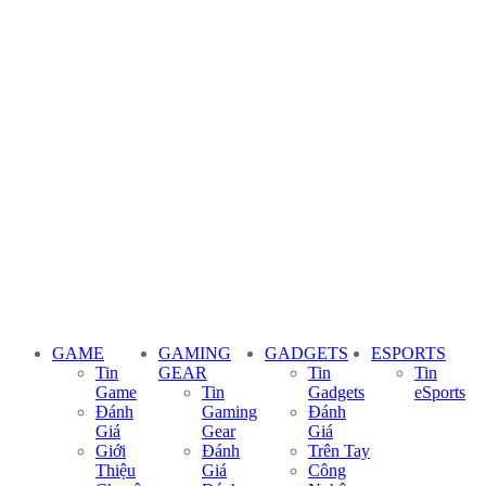
GAME
GAMING
GADGETS
ESPORTS
Tin
GEAR
Tin
Tin
Game
Tin
Gadgets
eSports
Đánh
Gaming
Đánh
Giá
Gear
Giá
Giới
Đánh
Trên Tay
Thiệu
Giá
Công