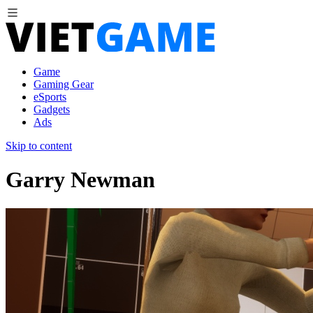
Game
Gaming Gear
eSports
Gadgets
Ads
Skip to content
Garry Newman