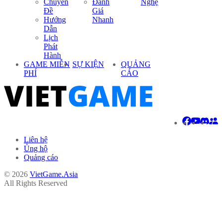
Chuyên
Đánh
Nghệ
Đề
Giá
Hướng
Nhanh
Dẫn
Lịch
Phát
Hành
GAME MIỄN
SỰ KIỆN
QUẢNG
PHÍ
CÁO
Liên hệ
Ủng hộ
Quảng cáo
© 2026
VietGame.Asia
All Rights Reserved