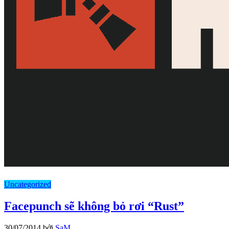
Uncategorized
Facepunch sẽ không bỏ rơi “Rust”
30/07/2014
bởi
SaM