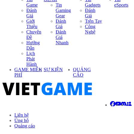
Game
Tin
Gadgets
eSports
Đánh
Gaming
Đánh
Giá
Gear
Giá
Giới
Đánh
Trên Tay
Thiệu
Giá
Công
Chuyên
Đánh
Nghệ
Đề
Giá
Hướng
Nhanh
Dẫn
Lịch
Phát
Hành
GAME MIỄN
SỰ KIỆN
QUẢNG
PHÍ
CÁO
Liên hệ
Ủng hộ
Quảng cáo