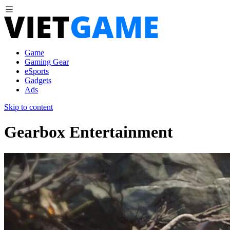
Game
Gaming Gear
eSports
Gadgets
Ads
Skip to content
Gearbox Entertainment