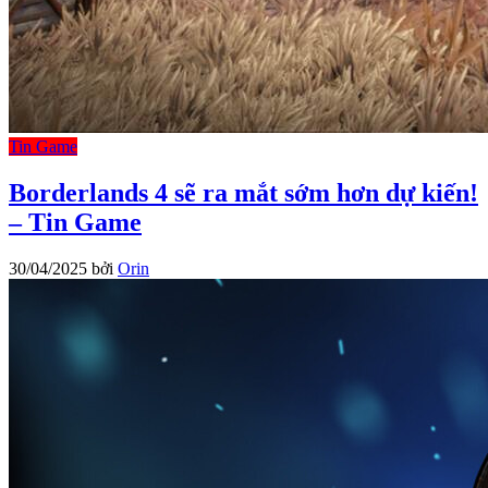
Tin Game
Borderlands 4 sẽ ra mắt sớm hơn dự kiến!
– Tin Game
30/04/2025
bởi
Orin