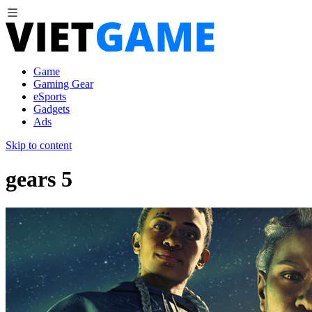
Game
Gaming Gear
eSports
Gadgets
Ads
Skip to content
gears 5