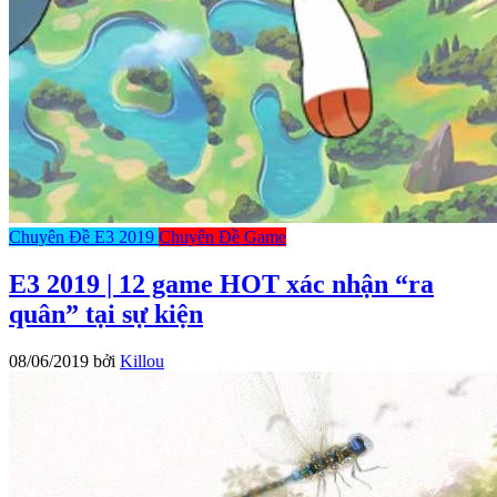
Chuyên Đề E3 2019
Chuyên Đề Game
E3 2019 | 12 game HOT xác nhận “ra
quân” tại sự kiện
08/06/2019
bởi
Killou