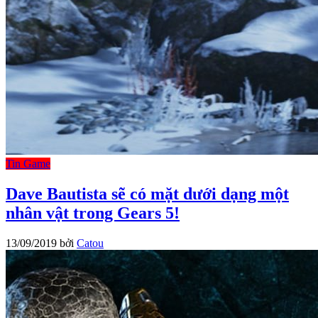
Tin Game
Dave Bautista sẽ có mặt dưới dạng một
nhân vật trong Gears 5!
13/09/2019
bởi
Catou