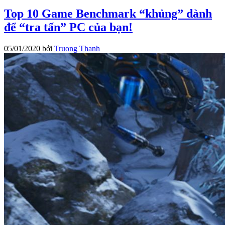
Top 10 Game Benchmark “khủng” dành
để “tra tấn” PC của bạn!
05/01/2020
bởi
Truong Thanh