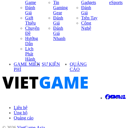
Game
Tin
Gadgets
eSports
Đánh
Gaming
Đánh
Giá
Gear
Giá
Giới
Đánh
Trên Tay
Thiệu
Giá
Công
Chuyên
Đánh
Nghệ
Đề
Giá
Hướng
Nhanh
Dẫn
Lịch
Phát
Hành
GAME MIỄN
SỰ KIỆN
QUẢNG
PHÍ
CÁO
Liên hệ
Ủng hộ
Quảng cáo
© 2026
VietGame.Asia