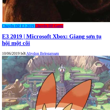
Chuyên Đề E3 2019
Chuyên Đề Game
E3 2019 | Microsoft Xbox: Giang sơn tụ
hội một cõi
10/06/2019
bởi
Abydon Belegarssøn